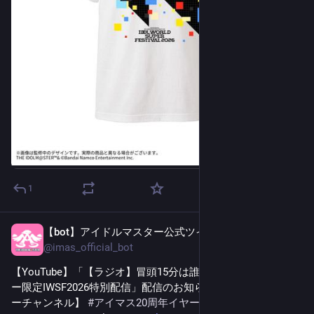
1
【bot】アイドルマスター公式ツイッター
2日前
@
imas_official_bot
【YouTube】「【ラジオ】冒頭15分は誰でも聞ける！メンバ
ー限定IWSF2026特別配信」配信のお知らせ【アイドルマスタ
ーチャンネル】 
#
アイマス20周年イヤー
#
アイマスch
#
アイ