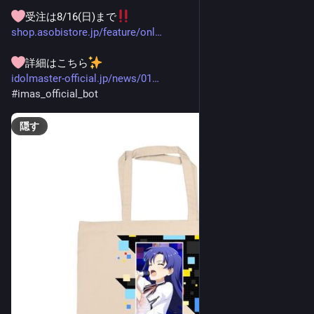
受注は8/16(日)まで
shop.asobistore.jp/feature/onl
詳細はこちら
idolmaster-official.jp/news/01
#
imas_official_bot
隠す