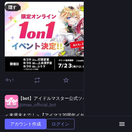
隠す
1
【bot】アイドルマスター公式ツイッター
5日前
@
imas_official_bot
＜来週末まで！＞【アイマス20周年イヤー】⫸ 
#
アイマス
IWSF2026
 ⫷ 開催記念グッズの受注は来週末8月16日(日)ま
アカウント作成
ログイン
で！！カードフォリオ IWSF2026 プレミアムパックも数量限