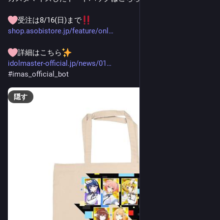
受注は8/16(日)まで
shop.asobistore.jp/feature/onl
詳細はこちら
idolmaster-official.jp/news/01
#
imas_official_bot
隠す