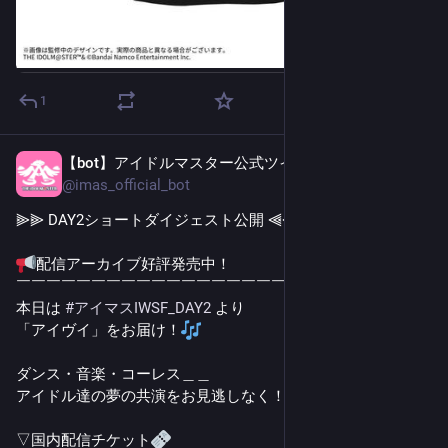
1
【bot】アイドルマスター公式ツイッター
5日前
@
imas_official_bot
⫸⫸ DAY2ショートダイジェスト公開 ⫷⫷
配信アーカイブ好評発売中！
￣￣￣￣￣￣￣￣￣￣￣￣￣￣￣￣￣￣
本日は 
#
アイマスIWSF_DAY2
 より
「アイヴイ」をお届け！
ダンス・音楽・コーレス＿＿
アイドル達の夢の共演をお見逃しなく！
▽国内配信チケット