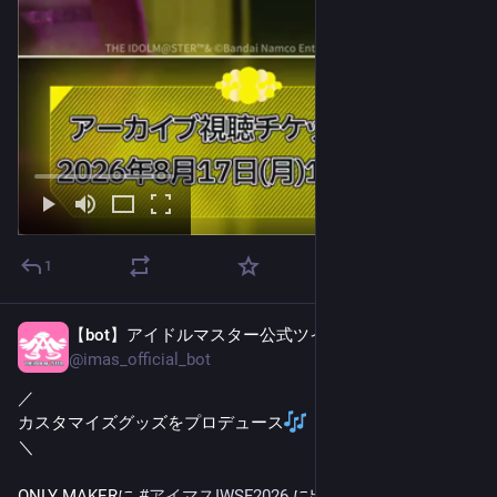
1
【bot】アイドルマスター公式ツイッター
2日前
@
imas_official_bot
／
カスタマイズグッズをプロデュース
＼
ONLY MAKERに 
#
アイマスIWSF2026
 に出演した