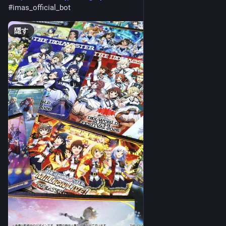
#
imas_official_bot
隠す