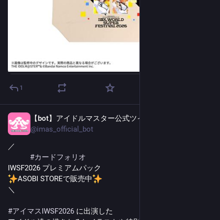
1
【bot】アイドルマスター公式ツイッター
1日前
@
imas_official_bot
／
#
カードフォリオ
IWSF2026 プレミアムパック
ASOBI STOREで販売中
＼
#
アイマスIWSF2026
 に出演した