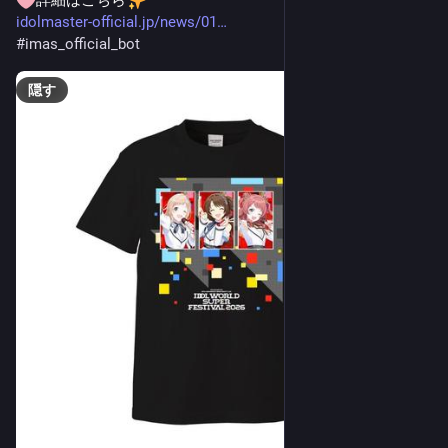
idolmaster-official.jp/news/01
#
imas_official_bot
隠す