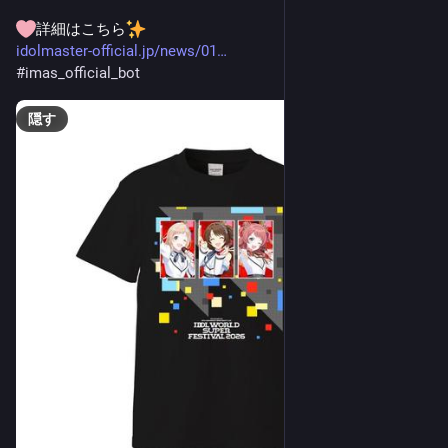
詳細はこちら
idolmaster-official.jp/news/01
#
imas_official_bot
隠す