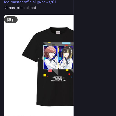
idolmaster-official.jp/news/01
#
imas_official_bot
隠す