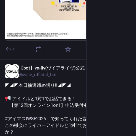
1
【bot】vα-liv(ヴイアライヴ)公式
5日前
@
valiv_official_bot
◤◢◤本日抽選締め切り!!◢◤◢
 アイドルと1対1でお話できる！
　【第12回オンライン1on1】申込受付中!!!
#
アイマスIWSF2026
　で知ってくれた皆さんも、
この機会にライバーアイドルと1対1でお話ししてみません
か？