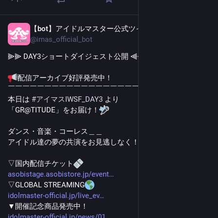
【bot】アイドルマスター公式ツイッター
3日前
@
imas_official_bot
⫸⫸ DAY3ショートダイジェスト公開 ⫷⫷
配信アーカイブ好評発売中！
￣￣￣￣￣￣￣￣￣￣￣￣￣￣￣￣￣￣
本日は 
#
アイマスIWSF_DAY3
 より
「GR@TITUDE」をお届け！
ダンス・音楽・コーレス＿＿
アイドル達の夢の共演をお見逃しなく！
▽国内配信チケット
asobistage.asobistore.jp/event
▽GLOBAL STREAMING
idolmaster-official.jp/live_ev
▼開催記念商品発売中！
idolmaster-official.jp/news/01