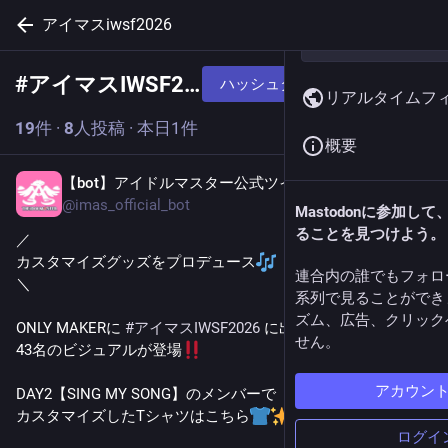
アイマスiwsf2026
#
アイマスIWSF2026
ハッシュタグをフォローする
リアルタイムフ
19
件
·
8
人投稿
·
本日1件
概要
【bot】アイドルマスター公式ツイッター
3時間前
@
imas_official_bot
Mastodonに参加し
ることを見つけよう。
／
カスタマイズグッズをプロデュース
連合内の誰でもフォロ
＼
系列で見ることができ
ズム、広告、クリック
ONLY MAKERに 
#
アイマスIWSF2026
 に出演した
せん。
43名のビジュアルが登場
アカウン
DAY2【SING MY SONG】のメンバーで
カスタマイズしたTシャツはこちら
ログイ