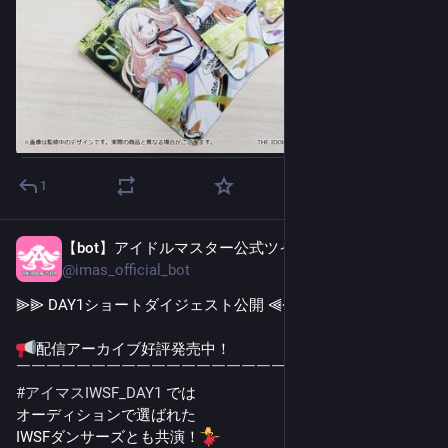
1
【bot】アイドルマスター公式ツイッター
2日前
@
imas_official_bot
⫸⫸ DAY1ショートダイジェスト公開 ⫷⫷
配信アーカイブ好評発売中！
￣￣￣￣￣￣￣￣￣￣￣￣￣￣￣￣￣￣
#
アイマスIWSF_DAY1
 では
オーディションで選ばれた
IWSFダンサーズとも共演！