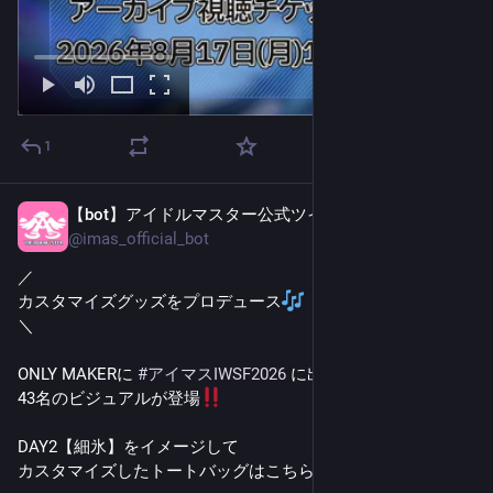
1
【bot】アイドルマスター公式ツイッター
5日前
@
imas_official_bot
／
カスタマイズグッズをプロデュース
＼
ONLY MAKERに 
#
アイマスIWSF2026
 に出演した
43名のビジュアルが登場
DAY2【細氷】をイメージして
カスタマイズしたトートバッグはこちら