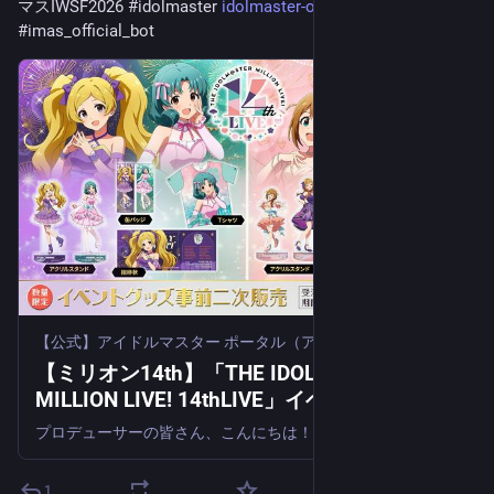
マスIWSF2026
#
idolmaster
idolmaster-official.jp/news/01
#
imas_official_bot
【公式】アイドルマスター ポータル（アイマス）
【ミリオン14th】「THE IDOLM@STER
MILLION LIVE! 14thLIVE」イベントグッズ事
前二次販売が数量限定で実施中！！
プロデューサーの皆さん、こんにちは！ 2026年9月19日(土)、20日(日)に開催予定の「THE IDOLM@STER MILLION LIVE! 14th
1