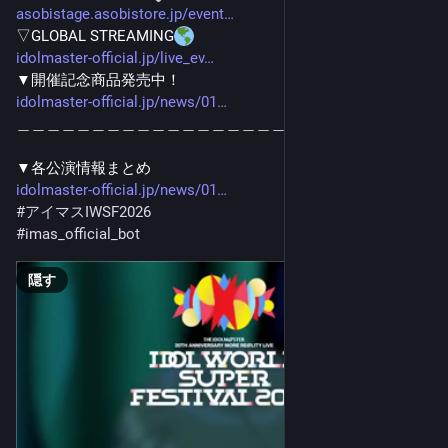
asobistage.asobistore.jp/event
▽GLOBAL STREAMING
idolmaster-official.jp/live_ev
▼開催記念商品発売中！
idolmaster-official.jp/news/01
＿＿＿＿＿＿＿＿＿＿＿＿＿＿＿＿＿＿
▼各公演情報まとめ
idolmaster-official.jp/news/01
#
アイマスIWSF2026
#
imas_official_bot
隠す