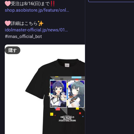
受注は8/16(日)まで
shop.asobistore.jp/feature/onl
詳細はこちら
idolmaster-official.jp/news/01
#
imas_official_bot
隠す